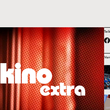
Tei
Ver