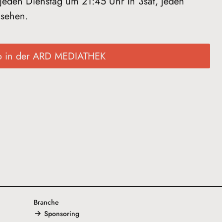
: jeden Dienstag um 21:45 Uhr in 3sat, jeden
nsehen.
o in der ARD MEDIATHEK
Branche
Sponsoring