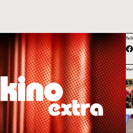
Tei
Ver