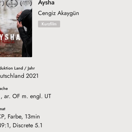
Aysha
Cengiz Akaygün
Kurzfilm
duktion Land / Jahr
utschland 2021
ache
., ar. OF m. engl. UT
mat
P, Farbe, 13min
39:1, Discrete 5.1