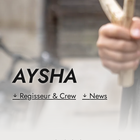
AYSHA
Regisseur & Crew
News