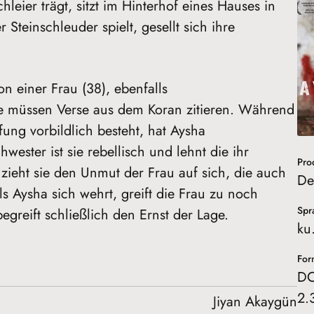
leier trägt, sitzt im Hinterhof eines Hauses in
 Steinschleuder spielt, gesellt sich ihre
 einer Frau (38), ebenfalls
Sie müssen Verse aus dem Koran zitieren. Während
ung vorbildlich besteht, hat Aysha
wester ist sie rebellisch und lehnt die ihr
Pro
zieht sie den Unmut der Frau auf sich, die auch
De
s Aysha sich wehrt, greift die Frau zu noch
Spr
reift schließlich den Ernst der Lage.
ku
For
DC
2.
Jiyan Akaygün