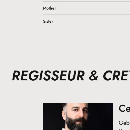
Mother
Sister
REGISSEUR & CR
Ce
Gebo