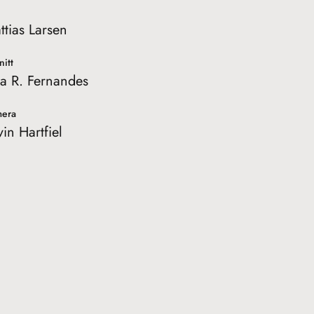
ttias Larsen
nitt
a R. Fernandes
era
vin Hartfiel