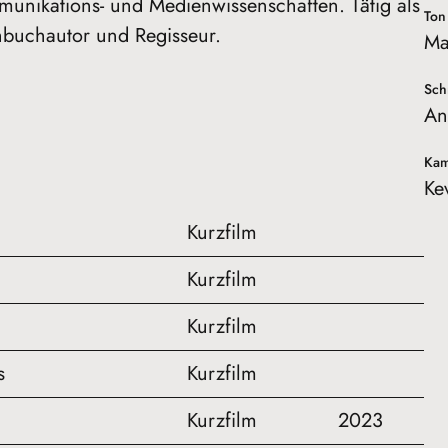
unikations- und Medienwissenschaften. Tätig als
Ton
buchautor und Regisseur.
Ma
Sch
An
Kam
Ke
Kurzfilm
Kurzfilm
Kurzfilm
s
Kurzfilm
Kurzfilm
2023