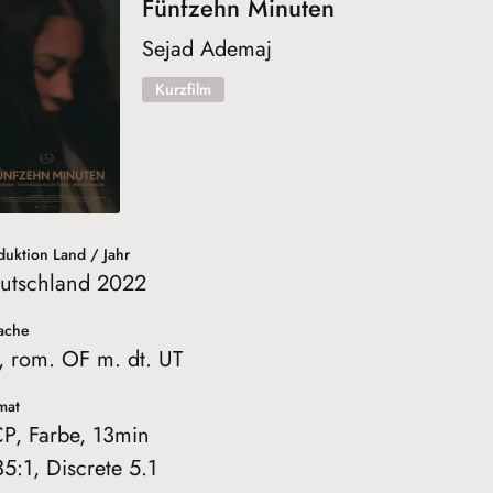
Fünfzehn Minuten
Sejad Ademaj
Kurzfilm
duktion Land / Jahr
utschland 2022
ache
., rom. OF m. dt. UT
mat
P, Farbe, 13min
35:1, Discrete 5.1