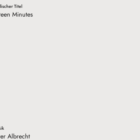
ischer Titel
fteen Minutes
ik
ter Albrecht