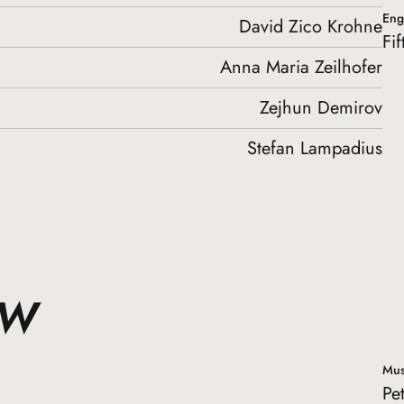
Engl
David Zico Krohne
Fi
Anna Maria Zeilhofer
Zejhun Demirov
Stefan Lampadius
EW
Mus
Pe