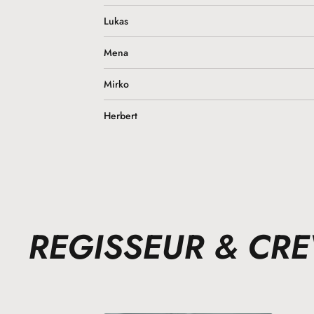
Lukas
Mena
Mirko
Herbert
REGISSEUR & CR