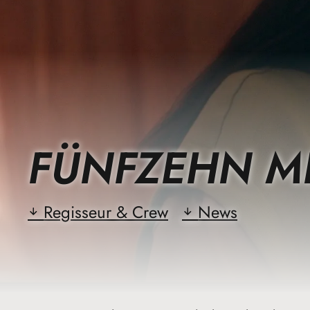
FÜNFZEHN M
Regisseur & Crew
News