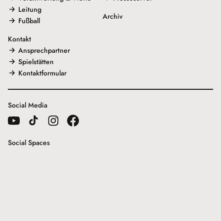
Leitung
Archiv
Fußball
Kontakt
Ansprechpartner
Spielstätten
Kontaktformular
Social Media
Social Spaces
Galeriehaus
Freunde der Internationalen Hofer Filmtage e.V.
2026 Cine Center Hof e.V.
Kino lebt!