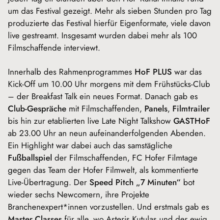
um das Festival gezeigt. Mehr als sieben Stunden pro Tag
produzierte das Festival hierfür Eigenformate, viele davon
live gestreamt. Insgesamt wurden dabei mehr als 100
Filmschaffende interviewt.
Innerhalb des Rahmenprogrammes
HoF PLUS
war das
Kick-Off um 10.00 Uhr morgens mit dem Frühstücks-Club
– der Breakfast Talk ein neues Format. Danach gab es
Club-Gespräche
mit Filmschaffenden,
Panels
,
Filmtrailer
bis hin zur etablierten live Late Night Talkshow
GASTHoF
ab 23.00 Uhr an neun aufeinanderfolgenden Abenden.
Ein Highlight war dabei auch das samstägliche
Fußballspiel
der Filmschaffenden, FC Hofer Filmtage
gegen das Team der Hofer Filmwelt, als kommentierte
Live-Übertragung. Der
Speed Pitch „7 Minuten“
bot
wieder sechs Newcomern, ihre Projekte
Branchenexpert*innen vorzustellen. Und erstmals gab es
Master Classes
für alle, wo Asteris Kutulas und der ewig