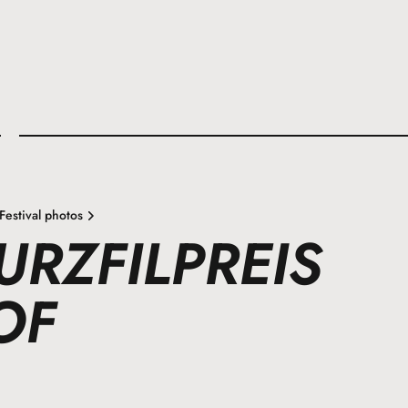
l
Festival photos
URZFILPREIS
OF