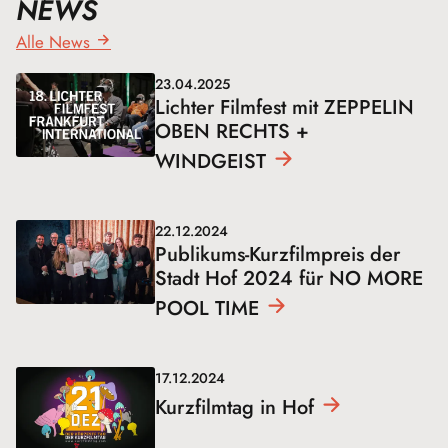
NEWS
Alle News
23.04.2025
Lichter Filmfest mit ZEPPELIN
OBEN RECHTS +
WINDGEIST
22.12.2024
Publikums-Kurzfilmpreis der
Stadt Hof 2024 für NO MORE
POOL
TIME
17.12.2024
Kurzfilmtag in
Hof