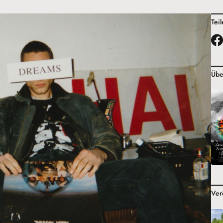
Tei
Übe
Ver