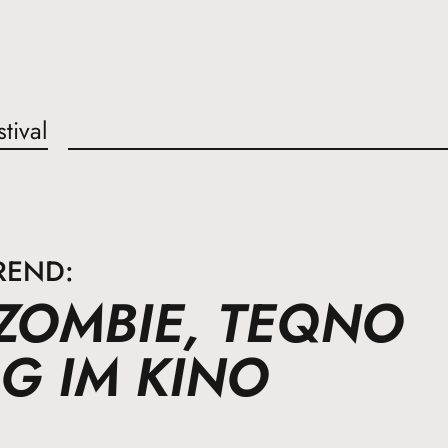
stival
REND:
 ZOMBIE, TEQNO
G IM KINO