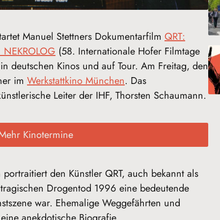
artet Manuel Stettners Dokumentarfilm
QRT:
IN NEKROLOG
(58. Internationale Hofer Filmtage
 in deutschen Kinos und auf Tour. Am Freitag, den
tner im
Werkstattkino München
. Das
ünstlerische Leiter der IHF, Thorsten Schaumann.
Mehr Kinotermine
portraitiert den Künstler QRT, auch bekannt als
m tragischen Drogentod 1996 eine bedeutende
unstszene war. Ehemalige Weggefährten und
eine anekdotische Biografie.