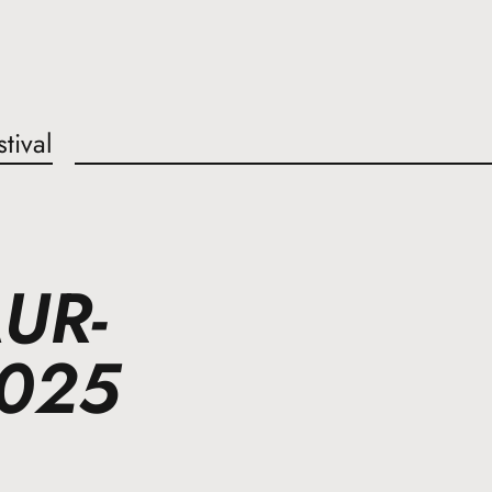
stival
UR-
025