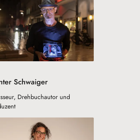
ter Schwaiger
isseur, Drehbuchautor und
duzent