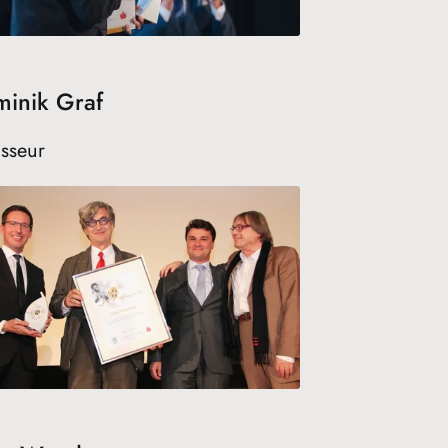
inik Graf
sseur