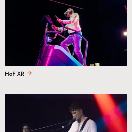
HoF
XR